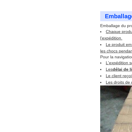
Emballage
Emballage du pro
Chaque produi
l'expédition.
Le produit em
les chocs pendant
Pour la navigatio
L'expédition 
Les
délai de l
Le client reçoi
Les droits de 