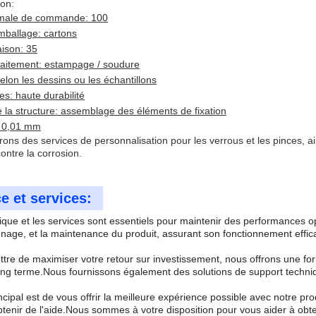
ion:
imale de commande: 100
emballage: cartons
aison: 35
aitement: estampage / soudure
lon les dessins ou les échantillons
es: haute durabilité
 la structure: assemblage des éléments de fixation
- 0,01 mm
rons des services de personnalisation pour les verrous et les pinces, a
ontre la corrosion.
e et services:
ique et les services sont essentiels pour maintenir des performances o
nage, et la maintenance du produit, assurant son fonctionnement effica
re de maximiser votre retour sur investissement, nous offrons une form
ng terme.Nous fournissons également des solutions de support techniq
incipal est de vous offrir la meilleure expérience possible avec notre p
tenir de l'aide.Nous sommes à votre disposition pour vous aider à obten