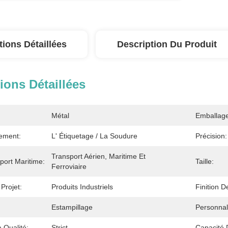
tions Détaillées
Description Du Produit
ions Détaillées
Métal
Emballage
ement:
L' Étiquetage / La Soudure
Précision:
Transport Aérien, Maritime Et 
port Maritime:
Taille:
Ferroviaire
Projet:
Produits Industriels
Finition D
Estampillage
Personnal
 Qualité:
Strict
Capacité 