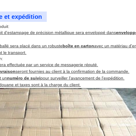
 et expédition
duit:
t d'estampage de précision métallique sera enveloppé dans
enveloppe
ballé sera placé dans un robuste
boîte en carton
avec un matériau d'e
 le transport.
n:
sera effectuée par un service de messagerie réputé.
ivraison
seront fournies au client à la confirmation de la commande.
t un
numéro de suivi
pour surveiller l'avancement de l'expédition.
douane et taxes sont à la charge du client.