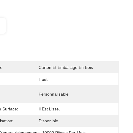
:
Carton Et Emballage En Bois
Haut
Personnalisable
e Surface:
Il Est Lisse.
isation:
Disponible
D'approvisionnement:
10000 Pièces Par Mois