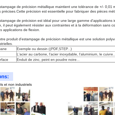
estampage de précision métallique maintient une tolérance de +/- 0,01 
s précises.Cette précision est essentielle pour fabriquer des pièces mé
stampage de précision est idéal pour une large gamme d'applications in
e, il peut également résister aux contraintes et à la déformation sans 
es applications de flexion.
otre produit d'estampage de précision métallique est une solution polyv
trielles.
uane
Exemple ou dessin ((PDF,STEP...)
L'acier au carbone, l'acier inoxydable, l'aluminium, le cuivre..
rface
Enduit de zinc, peint en poudre noire...
ons:
ls et non industriels