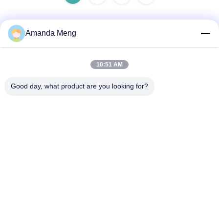
Amanda Meng
Contactez rapidement
10:51 AM
Adresse
Good day, what product are you looking for?
Rm. 1010, bâtiment D, place Taihua Longqi, district de
Changping, Pékin, Chine
Télégramme
86-010-62574092
E-mail
jesingd@vip.sina.com
Politique de confidentialité
|
Plan du site
| La Chine est bonne.