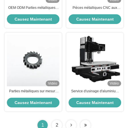
Vidéo
Vidéo
OEM ODM Parties métalliques à
Pièces métalliques CNC aux
feuille rapide en aluminium
formes complexes Pièces
galvanisé Prototype CNC
métalliques en tôle prototype en
Causez Maintenant
Causez Maintenant
cuivre d'aluminium
Vidéo
Vidéo
Parties métalliques sur mesure
Service d'usinage d'aluminium
Prototype Service d'usinage CNC
CNC Parties en laiton CNC
professionnel
architecturales
Causez Maintenant
Causez Maintenant
1
2