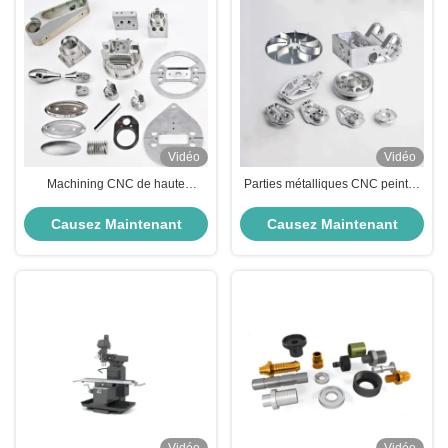
Vidéo
Vidéo
Machining CNC de haute
Parties métalliques CNC peintes
précision pièces CNC anodisées
par électrophorèse de 2 mm
résistantes à la corrosion
d'épaisseur Prototype en
Causez Maintenant
Causez Maintenant
aluminium CNC