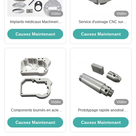
Vidéo
Vidéo
Implants médicaux Machinerie
Service d'usinage CNC sur
CNC en aluminium Composants
mesure OEM ODM Prototype
métalliques CNC sur mesure
rapide CNC
Causez Maintenant
Causez Maintenant
Vidéo
Vidéo
Components tournés en acier
Prototypage rapide anodisé
inoxydable ODM Aérospatiale
usinage CNC aérospatial pièces
Parties usinées sur mesure
métalliques CNC
Causez Maintenant
Causez Maintenant