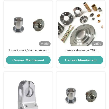
Vidéo
Vidéo
1 mm 2 mm 2,5 mm épaisseur
Service d'usinage CNC
Aluminium service CNC prototype
personnalisé Service
rapide pièces usinées
d'anodisation de l'aluminium
Causez Maintenant
Causez Maintenant