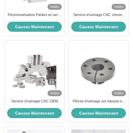
Vidéo
Vidéo
Personnalisation Parties en acier
Service d'usinage CNC chromé
inoxydable CNC ODM Parties
ODM Parties en laiton CNC
tournées en acier
Finition de polissage
Causez Maintenant
Causez Maintenant
Vidéo
Vidéo
Service d'usinage CNC OEM
Pièces d'usinage sur mesure en
Parties d'usinage CNC en
acier inoxydable Pièces
aluminium anodisant
d'usinage en aluminium industriel
Causez Maintenant
Causez Maintenant