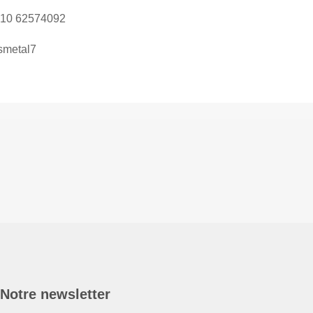
010 62574092
smetal7
Notre newsletter