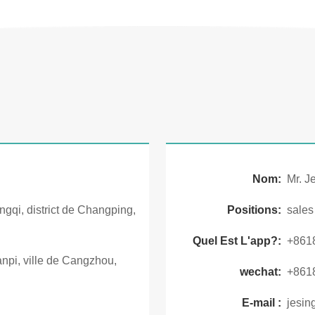
Nom:
Mr. J
gqi, district de Changping,
Positions:
sale
Quel Est L'app?:
+861
npi, ville de Cangzhou,
wechat:
+861
E-mail :
jesin