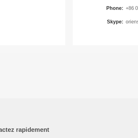
Phone:
+86 
Skype:
orien
actez rapidement