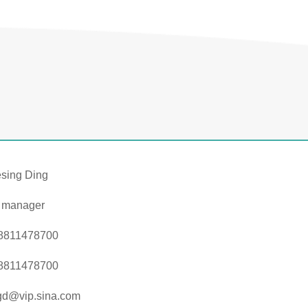
esing Ding
s manager
8811478700
8811478700
gd@vip.sina.com