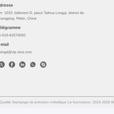
dresse
. 1010, bâtiment D, place Taihua Longqi, district de
hangping, Pékin, Chine
élégramme
6-010-62574092
-mail
esingd@vip.sina.com
ualité Stampage de précision métallique Le fournisseur. 2024-2026 Bei