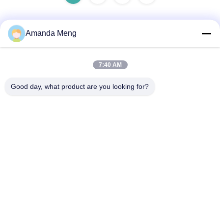
Amanda Meng
Contactez rapidement
7:40 AM
Adresse
Good day, what product are you looking for?
Rm. 1010, bâtiment D, place Taihua Longqi, district de
Changping, Pékin, Chine
Télégramme
86-010-62574092
E-mail
jesingd@vip.sina.com
Politique de confidentialité
|
Plan du site
| La Chine est bonne.