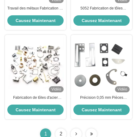
Vidéo
Vidéo
Travail des métaux Fabrication de
5052 Fabrication de tôles
plaques en acier inoxydable
d'aluminium 304 SS Fabrication
Composants métalliques en
de tôles métalliques
Causez Maintenant
Causez Maintenant
laiton personnalisés
Vidéo
Vidéo
Fabrication de tôles d'acier
Précision 0,05 mm Pièces
inoxydable automobile 0,05 mm
d'estampage en acier inoxydable
Ss Fabrication de tôles
Fabrication de tôles galvanisées
Causez Maintenant
Causez Maintenant
métalliques
1
2