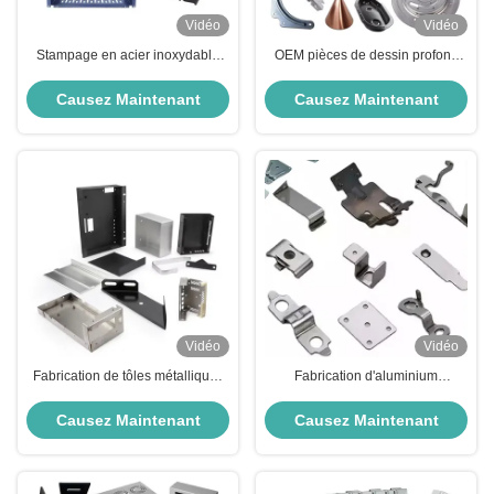
Vidéo
Vidéo
Stampage en acier inoxydable
OEM pièces de dessin profond
ISO OEM Fabrication de tôles en
Fabrication de tôles métalliques
aluminium
pour l'électronique automobile
Causez Maintenant
Causez Maintenant
Vidéo
Vidéo
Fabrication de tôles métalliques
Fabrication d'aluminium
de précision de pliage
personnalisé anodisé naturel
Fabrication de plaques
Causez Maintenant
Causez Maintenant
métalliques OEM