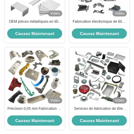
Vidéo
Vidéo
OEM pièces métalliques en tôle
Fabrication électronique de tôles
de laiton Stamping Laser Cutting
métalliques à feuille rapide
Fabrication de tôles métalliques
revêtue de poudre
Causez Maintenant
Causez Maintenant
Vidéo
Vidéo
Précision 0,05 mm Fabrication de
Services de fabrication de tôles
tôles métalliques sur mesure
métalliques anodisées en acier
Prototypage rapide de tôles
inoxydable sur mesure ISO9001
Causez Maintenant
Causez Maintenant
métalliques