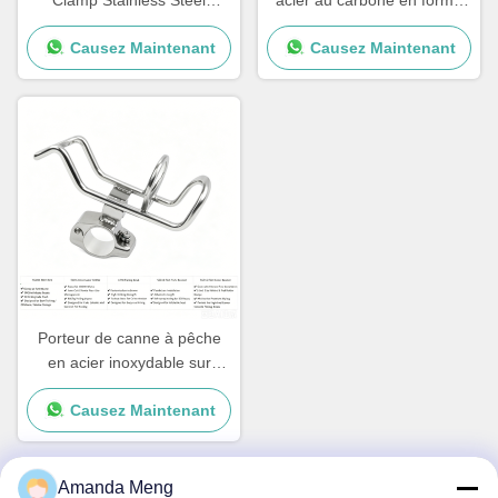
Clamp Stainless Steel
acier au carbone en forme
Triangle Hasp Three Holes
de L pour l'emballage, boîte
Causez Maintenant
Causez Maintenant
Mortise Lock 80mm Backset
en bois à ressort, clip de
1 Key Quick Release
palettes pour caisses, taille
personnalisée
Porteur de canne à pêche
en acier inoxydable sur
mesure avec revêtement
Causez Maintenant
Nouveaux accessoires de
yacht pour bateaux et
navires
Amanda Meng