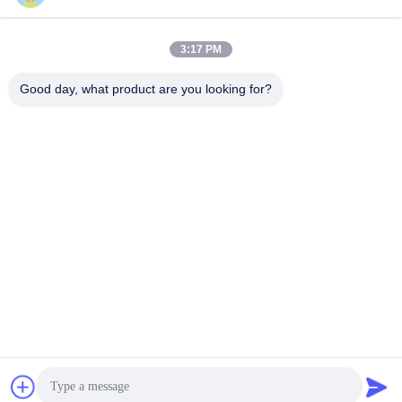
Contactez rapidement
3:17 PM
Adresse
Good day, what product are you looking for?
Rm. 1010, bâtiment D, place Taihua Longqi, district de
Changping, Pékin, Chine
Télégramme
86-010-62574092
E-mail
jesingd@vip.sina.com
Politique de confidentialité
|
Plan du site
| La Chine est bonne.
Qualité Stampage de précision métallique Le fournisseur. 2024-
2026 Beijing Oriens Technology Co., Ltd. Tout. Les droits sont
réservés.