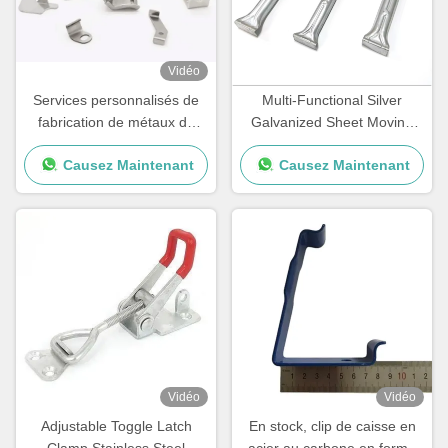
Vidéo
Services personnalisés de
Multi-Functional Silver
fabrication de métaux de
Galvanized Sheet Moving
précision Anodisation
Wardrobe with Removable
Causez Maintenant
Causez Maintenant
d'estampage de métaux de
Hanging Rod & Carton
haute précision
Vidéo
Vidéo
Adjustable Toggle Latch
En stock, clip de caisse en