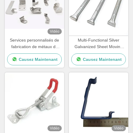
Vidéo
Services personnalisés de
Multi-Functional Silver
fabrication de métaux de
Galvanized Sheet Moving
précision Anodisation
Wardrobe with Removable
Causez Maintenant
Causez Maintenant
d'estampage de métaux de
Hanging Rod & Carton
haute précision
Vidéo
Vidéo