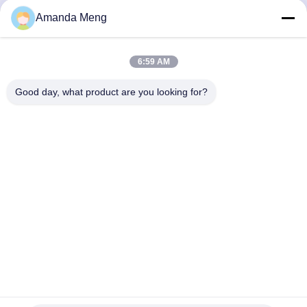
navires
Amanda Meng
Contactez rapidement
6:59 AM
Adresse
Good day, what product are you looking for?
Rm. 1010, bâtiment D, place Taihua Longqi, district de
Changping, Pékin, Chine
Télégramme
86-010-62574092
E-mail
jesingd@vip.sina.com
Politique de confidentialité
|
Plan du site
| La Chine est bonne.
Qualité Stampage de précision métallique Le fournisseur. 2024-