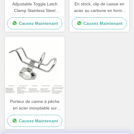
Adjustable Toggle Latch
En stock, clip de caisse en
Clamp Stainless Steel
acier au carbone en forme
Triangle Hasp Three Holes
de L pour l'emballage, boîte
Causez Maintenant
Causez Maintenant
Mortise Lock 80mm Backset
en bois à ressort, clip de
1 Key Quick Release
palettes pour caisses, taille
personnalisée
Porteur de canne à pêche
en acier inoxydable sur
mesure avec revêtement
Causez Maintenant
Nouveaux accessoires de
yacht pour bateaux et