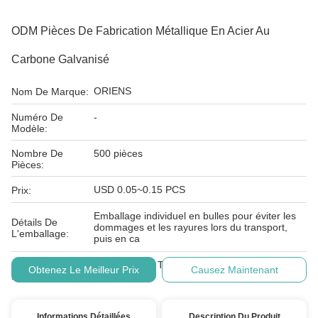
ODM Pièces De Fabrication Métallique En Acier Au
Carbone Galvanisé
ORIENS
Nom De Marque:
Numéro De
-
Modèle:
Nombre De
500 pièces
Pièces:
USD 0.05~0.15 PCS
Prix:
Emballage individuel en bulles pour éviter les
Détails De
dommages et les rayures lors du transport,
L'emballage:
puis en ca
Conditions De
L/C, D/A, D/P, T/T, Western Union, MoneyGram
Obtenez Le Meilleur Prix
Causez Maintenant
Paiement:
Informations Détaillées
Description Du Produit