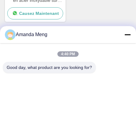
en acier inoxydable sur
mesure avec revêtement
Causez Maintenant
Nouveaux accessoires de
yacht pour bateaux et
navires
Amanda Meng
Contactez rapidement
4:40 PM
Adresse
Good day, what product are you looking for?
Rm. 1010, bâtiment D, place Taihua Longqi, district de
Changping, Pékin, Chine
Télégramme
86-010-62574092
E-mail
jesingd@vip.sina.com