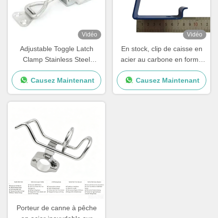
Vidéo
Vidéo
Adjustable Toggle Latch
En stock, clip de caisse en
Clamp Stainless Steel
acier au carbone en forme
Triangle Hasp Three Holes
de L pour l'emballage, boîte
Causez Maintenant
Causez Maintenant
Mortise Lock 80mm Backset
en bois à ressort, clip de
1 Key Quick Release
palettes pour caisses, taille
personnalisée
Porteur de canne à pêche