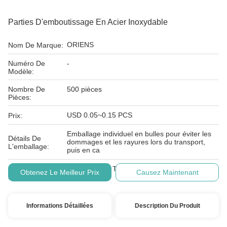
Parties D'emboutissage En Acier Inoxydable
ORIENS
Nom De Marque:
Numéro De
-
Modèle:
Nombre De
500 pièces
Pièces:
USD 0.05~0.15 PCS
Prix:
Emballage individuel en bulles pour éviter les
Détails De
dommages et les rayures lors du transport,
L'emballage:
puis en ca
Conditions De
L/C, D/A, D/P, T/T, Western Union, MoneyGram
Obtenez Le Meilleur Prix
Causez Maintenant
Paiement:
Informations Détaillées
Description Du Produit