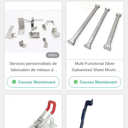
Vidéo
Services personnalisés de
Multi-Functional Silver
fabrication de métaux de
Galvanized Sheet Moving
précision Anodisation
Wardrobe with Removable
Causez Maintenant
Causez Maintenant
d'estampage de métaux de
Hanging Rod & Carton
haute précision