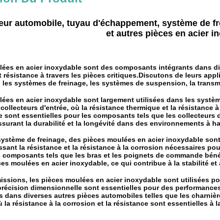
eur automobile, tuyau d'échappement, système de fr
et autres pièces en acier i
ées en acier inoxydable sont des composants intégrants dans div
et résistance à travers les pièces critiques.Discutons de leurs ap
les systèmes de freinage, les systèmes de suspension, la transmi
ées en acier inoxydable sont largement utilisées dans les systèm
 collecteurs d'entrée, où la résistance thermique et la résistance
e sont essentielles pour les composants tels que les collecteurs 
assurant la durabilité et la longévité dans des environnements à h
ystème de freinage, des pièces moulées en acier inoxydable sont ut
issant la résistance et la résistance à la corrosion nécessaires po
 composants tels que les bras et les poignets de commande bénéfic
es moulées en acier inoxydable, ce qui contribue à la stabilité et
ssions, les pièces moulées en acier inoxydable sont utilisées pour
a précision dimensionnelle sont essentielles pour des performance
s dans diverses autres pièces automobiles telles que les charniè
 la résistance à la corrosion et la résistance sont essentielles à l