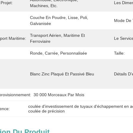
Projet:
Les Dimen
Machines, Etc.
Couche En Poudre, Lisse, Poli, 
Mode De T
Galvanisée
Transport Aérien, Maritime Et 
port Maritime:
Le Servic
Ferroviaire
Ronde, Carrée, Personnalisée
Taille:
Blanc Zinc Plaqué Et Passivé Bleu
Détails D
provisionnement:
30 000 Morceaux Par Mois
coulée d'investissement de tuyaux d'échappement en a
ence:
coulée de précision
ion Du Produit