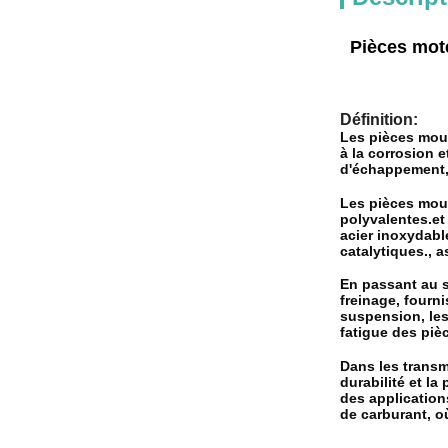
Pièces mot
Définition:
Les pièces moul
à la corrosion 
d'échappement, 
Les pièces moul
polyvalentes.et
acier inoxydabl
catalytiques., 
En passant au s
freinage, fourn
suspension, les
fatigue des pièc
Dans les transmi
durabilité et l
des application
de carburant, où