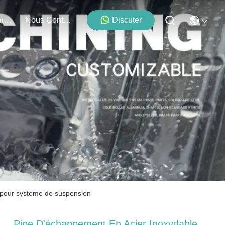
Nous Contacter
Discuter
Événements
 pour système de suspension
Pipe D'échappement En Acier Inoxydable