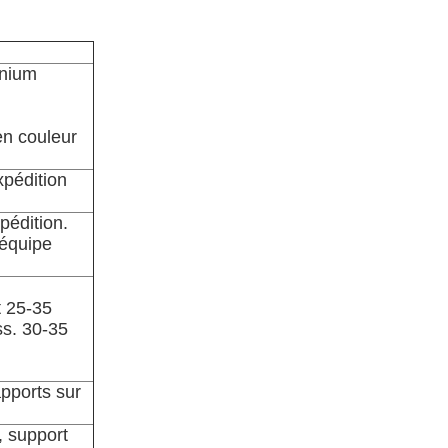
inium
en couleur
expédition
pédition.
'équipe
 25-35
ss. 30-35
pports sur
, support