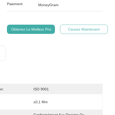
Paiement:
MoneyGram
Obtenez Le Meilleur Prix
Causez Maintenant
on:
ISO 9001
±0,1 Mm
Conformément Aux Dessins Ou 