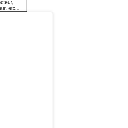
cteur,
ur, etc...