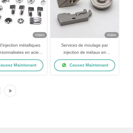
Vidéo
Vidéo
'injection métalliques
Services de moulage par
sonnalisées en acier
injection de métaux en
xydable Mim pour
métallurgie des poudres Sinter
ausez Maintenant
Causez Maintenant
pement de montres
des pièces métalliques Mim