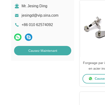
Mr. Jesing Ding
jesingd@vip.sina.com
+86 010 62574092
Causez Maintenant
Forgeage par i
en acier i
Métallurg
Causez