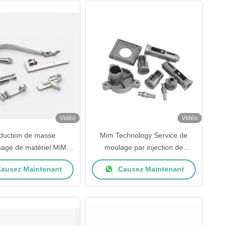
Vidéo
Vidéo
duction de masse
Mim Technology Service de
sage de matériel MiM
moulage par injection de
 mm Moulissage par
métaux Fabrication sur mesure
ausez Maintenant
Causez Maintenant
n métallique Aluminium
en acier inoxydable Fer
Aluminium poudre métallurgie