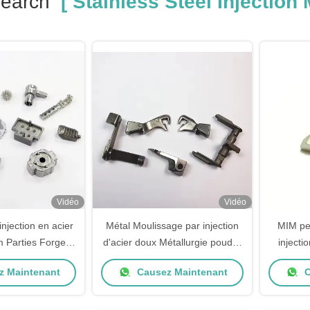
Search
[ Stainless Steel Injection 
Vidéo
Vidéo
njection en acier
Métal Moulissage par injection
MIM pe
m Parties Forgeur
d'acier doux Métallurgie poudre
injecti
tage pour navires
pièces métalliques MIM OEM
inject
 Maintenant
Causez Maintenant
C