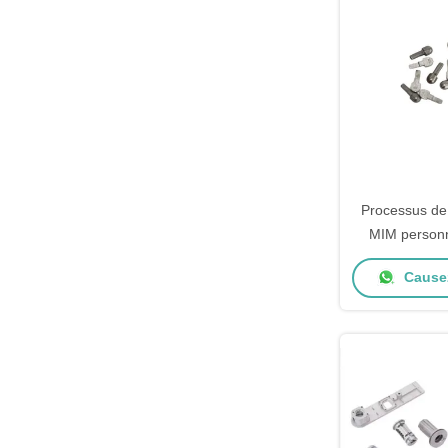
Processus de 
MIM personn
pré
Causez