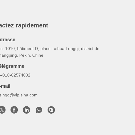
actez rapidement
dresse
. 1010, bâtiment D, place Taihua Longqi, district de
hangping, Pékin, Chine
élégramme
6-010-62574092
-mail
esingd@vip.sina.com