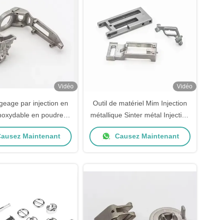
Vidéo
Vidéo
geage par injection en
Outil de matériel Mim Injection
inoxydable en poudre
métallique Sinter métal Injection
urgique Mim Forgeage
de moulage en acier inoxydable
ausez Maintenant
Causez Maintenant
par injection