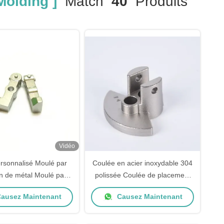
Molding ]
Match
40
Produits
Vidéo
rsonnalisé Moulé par
Coulée en acier inoxydable 304
on de métal Moulé par
polissée Coulée de placement
ion médicale en acier
non standard Ss304
ausez Maintenant
Causez Maintenant
inoxydable