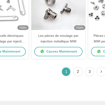
Vidéo
Vidéo
utils électriques
Les pièces de moulage par
Pièces d
age par injection
injection métallique MIM
MIM per
poudre Pièces en
ino
 Maintenant
Causez Maintenant
C
r allié
équi
1
2
3