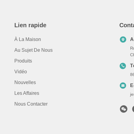
Lien rapide
Cont
À La Maison
A
Rm
Au Sujet De Nous
C
Produits
T
Vidéo
8
Nouvelles
E
Les Affaires
j
Nous Contacter