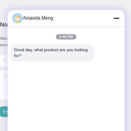
Amanda Meng
Notre newsletter
2:49 PM
Abonnez-vous à notre newsletter pour des réductions et plus
encore.
Good day, what product are you looking 
for?
Envoyer Un Courriel