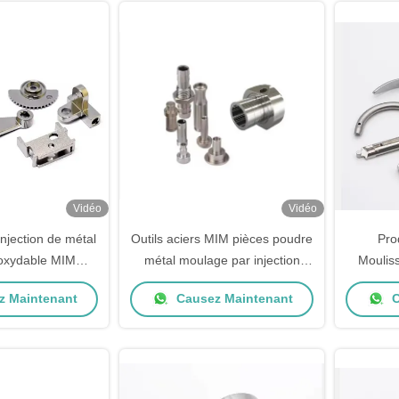
Vidéo
Vidéo
njection de métal
Outils aciers MIM pièces poudre
Pro
noxydable MIM
métal moulage par injection
Moulis
ie en poudre
acier inoxydable
0,05
 Maintenant
Causez Maintenant
C
injectio