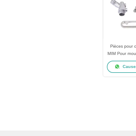
Pièces pour o
MIM Pour moul
de métal en 
Causez
acie