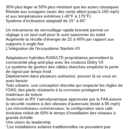
30% plus léger et 50% plus résistant que les aciers classiques
Résiste aux ouragans (avec des vents allant jusqu'à 150 mph)
et aux températures extrêmes (-40°F à 175°F)
Système d'inclinaison adaptatif de 15° à 60°
Un mécanisme de verrouillage rapide breveté permet un
réglage à un seul outil pour le suivi saisonnier du soleil
Augmente la récolte d'énergie de 22 à 40% par rapport aux
supports à angle fixe
L'intégration de l'écosystème Starlink-V3
Adaptateurs hybrides RJ45/LTE propriétaires permettent la
connectivité plug-and-play avec les routeurs Dishy V3
Le système de gestion des câbles étanches empêche la perte
de signal par temps froid.
Déploiement dans plusieurs scénarios: pouvoir là où vous en
avez besoin
Toits urbains: une conception discrète qui respecte les règles de
l'OAS; des pieds résistants à la corrosion protègent les
matériaux de toiture
Surterrain et RV: l'aérodynamique approuvée par la FAA assure
la sécurité routière à des vitesses d'autoroute (testé à 85 mph)
Les microréseaux commerciaux: la configuration sans rails
évolutive réduit de 60% le temps d'installation des réseaux à
grande échelle
Une vision du leadership
"Les installations solaires traditionnelles ne pouvaient pas