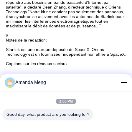
répondre aux besoins en bande passante d'Internet par
satellite", a déclaré Dean Zhang, directeur technique d'Oriens
Technology."Notre kit ne contient pas seulement des panneaux,
il se synchronise activement avec les antennes de Starlink pour
minimiser les interférences électromagnétiques tout en
maximisant le débit de données et de puissance.. "
#
Notes de la rédaction:
Starlink est une marque déposée de SpaceX. Oriens
Technology est un fournisseur indépendant non affilié à SpaceX.
Captions sur les réseaux sociaux:
Amanda Meng
Contactez rapidement
2:06 PM
Adresse
Good day, what product are you looking for?
Rm. 1010, bâtiment D, place Taihua Longqi, district de
Changping, Pékin, Chine